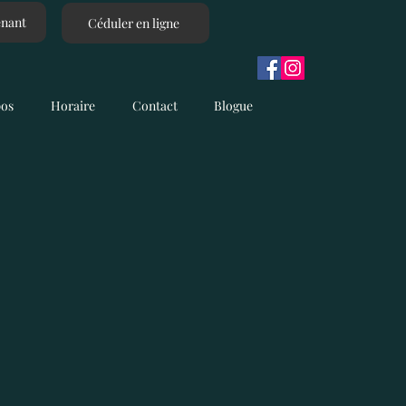
enant
Céduler en ligne
pos
Horaire
Contact
Blogue